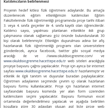
Katılımcıların belirlenmesi
Projenin hedef kitlesi fizik öğretmeni adaylarıdır. Bu amaçla
düzenlenecek eğitim etkinliğimizin katılımcıları Eğitim
Fakültelerinde fizik öğretmenliği programında proje tarihi itibari
3. veya 4. sınıfa geçenler ile 4. sınıfa kayıtlı olan öğrencilerdir.
Katılımcı sayısı, yapılması planlanan etkinlikte ikili grup
çalışmasına olanak sağlaması göz önünde bulundurularak 30
kişi olarak belirlenmiştir. Etkinliğin duyurulması adına bir afiş
hazırlanarak fizik öğretmenliği programı olan üniversitelere
gönderilecek, ayrıca facebook, twitter gibi sosyal medya
aracılığı ile ve //www.okuldisiogrenme.com/ ve
www.okuldisiogrenme.hacettepe.edu.tr
web siteleri aracılığıyla
projeye başvuru çağrısı yapılacaktır. Proje için ayrıca bir internet
sayfası
www.okuldisiogrenme.hacettepe.edu.tr
hazırlanmıştır ve
etkinlik ile ilgili tanıtım ve duyurular buradan paylaşılacaktır.
Öğretmen adaylarının seçiminde çevrim içi olarak hazırlanan
başvuru formu kullanılacaktır. Proje için hazırlanan internet
sayfasındaki başvuru kısmında yer alan form üzerinden
katılımcıların seçimi yapılacaktır. Başvuru formunun excel
ortamında değerlendirilmesi yapılacak ve aşağıda belirtilen
koşullara göre 30 adaydan oluşan asıl liste proje web