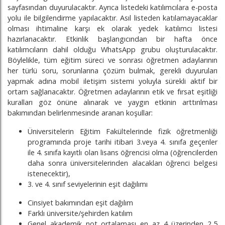
sayfasından duyurulacaktır. Ayrıca listedeki katılımcılara e-posta
yolu ile bilgilendirme yapılacaktır. Asıl listeden katılamayacaklar
olması ihtimaline karşı ek olarak yedek katılımcı listesi
hazırlanacaktır. Etkinlik başlangıcından bir hafta önce
katılımcıların dahil olduğu WhatsApp grubu oluşturulacaktır.
Böylelikle, tüm eğitim süreci ve sonrası öğretmen adaylarının
her türlü soru, sorunlarına çözüm bulmak, gerekli duyuruları
yapmak adına mobil iletişim sistemi yoluyla sürekli aktif bir
ortam sağlanacaktır. Öğretmen adaylarının etik ve fırsat eşitliği
kuralları göz önüne alınarak ve yaygın etkinin arttırılması
bakımından belirlenmesinde aranan koşullar:
Üniversitelerin Eğitim Fakültelerinde fizik öğretmenliği
programında proje tarihi itibari 3.veya 4. sınıfa geçenler
ile 4. sınıfa kayıtlı olan lisans öğrencisi olma (öğrencilerden
daha sonra üniversitelerinden alacakları öğrenci belgesi
istenecektir),
3. ve 4. sınıf seviyelerinin eşit dağılımı
Cinsiyet bakımından eşit dağılım
Farklı üniversite/şehirden katılım
Genel akademik not ortalaması en az 4 üzerinden 2,5